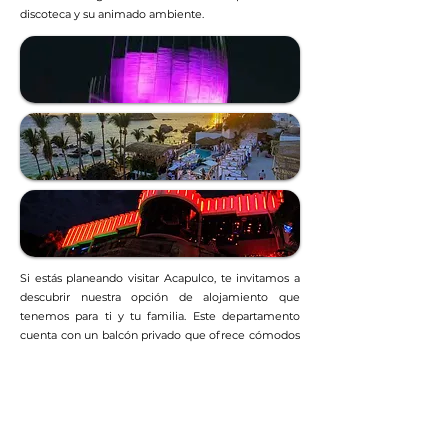
discoteca y su animado ambiente.
Si estás planeando visitar Acapulco, te invitamos a
descubrir nuestra opción de alojamiento que
tenemos para ti y tu familia. Este departamento
cuenta con un balcón privado que ofrece cómodos
camastros y vistas impresionantes al mar. Además,
podrás relajarte y disfrutar de 3 albercas una
skypool, una infantil y otra para todas las edades.
Sumérgete en la comodidad de nuestras
instalaciones y deleita tus sentidos con las vistas